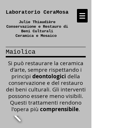
Laboratorio CeraMosa
Julie Thiaudière
Conservazione e Restauro di
Beni Culturali
Ceramica e Mosaico
Maiolica
Si può restaurare la ceramica
d'arte, sempre rispettando i
principi
deontologici
della
conservazione e del restauro
dei beni culturali. Gli interventi
possono essere meno visibili.
Questi trattamenti rendono
l'opera più
comprensibile
.